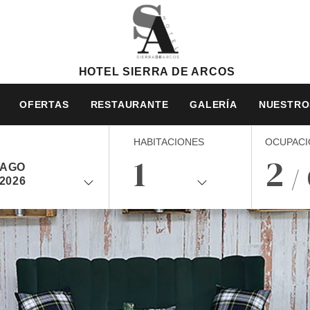
HOTEL SIERRA DE ARCOS
OFERTAS
RESTAURANTE
GALERÍA
NUESTRO
HABITACIONES
HABITACIONES
OCUPACI
1
2
AGO
/
2026
ADULTOS
NIÑ