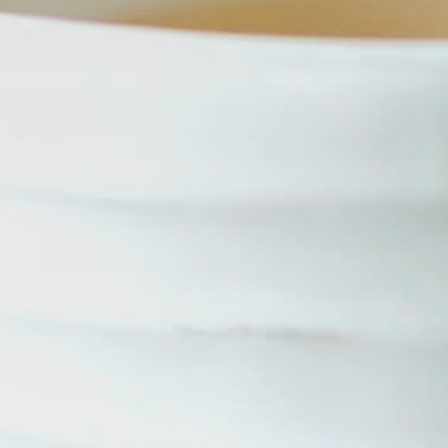
Mis reservas
Aviso Legal
Política de Cookies
Política de Privacidad
Condiciones de reserva
Motor de Reservas
Site Map
RSS